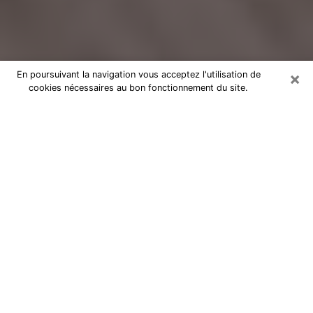
×
En poursuivant la navigation vous acceptez l'utilisation de
cookies nécessaires au bon fonctionnement du site.
Voyance Flash Médium à Épinay-
sur-Orge
De nos jours, la voyance est perçue comme une sorte
de technique grâce à laquelle vous avez la possibilité
d’avoir des informations sur les évènements qui se
sont déjà déroulés, ceux du présent, ainsi que ceux
des prochains jours d’un individu dans le but de lui
exposer les éléments cruciaux qu’il n’est pas capable
de voir. En effet, bon nombre de citoyens croient à la
voyance à cause de son importance et de l’utilité
qu’elle comporte. Toutefois, parvenir à trouver un
voyant ou une voyante ayant une bonne maitrise des