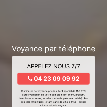
Voyance par téléphone
APPELEZ NOUS 7/7
04 23 09 09 92
10 minutes de voyance privée à tarif spécial de 15€ TTC,
après validation de votre compte client (nom, prénom,
téléphone, adresse, email et carte de paiement valide). Au-
delà des 10 minutes, le tarif varie de 3,5€ à 9,5€ TTC par
minute selon le voyant.