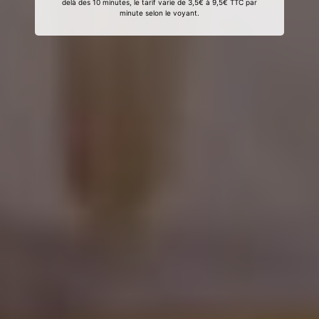
delà des 10 minutes, le tarif varie de 3,5€ à 9,5€ TTC par
minute selon le voyant.