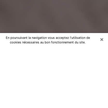
×
En poursuivant la navigation vous acceptez l'utilisation de
cookies nécessaires au bon fonctionnement du site.
Voyance Flash Médium au Relecq-
Kerhuon
De nos jours, la voyance est perçue comme une sorte
de technique grâce à laquelle vous avez la possibilité
d’avoir des informations sur les évènements qui se
sont déjà déroulés, ceux du présent, ainsi que ceux
des prochains jours d’un individu dans le but de lui
exposer les éléments cruciaux qu’il n’est pas capable
de voir. En effet, bon nombre de citoyens croient à la
voyance à cause de son importance et de l’utilité