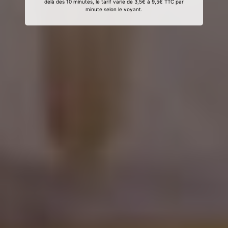
delà des 10 minutes, le tarif varie de 3,5€ à 9,5€ TTC par
minute selon le voyant.