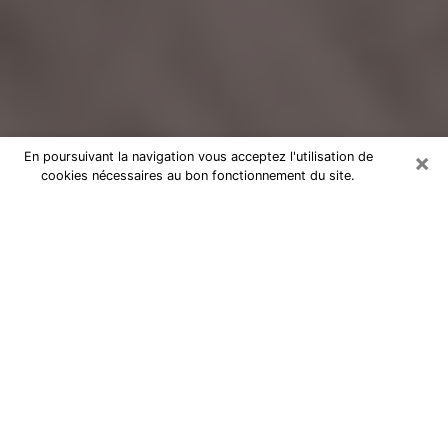
×
En poursuivant la navigation vous acceptez l'utilisation de
cookies nécessaires au bon fonctionnement du site.
Voyance Flash Médium à
Marguerittes
De nos jours, la voyance est perçue comme une sorte
de technique grâce à laquelle vous avez la possibilité
d’avoir des informations sur les évènements qui se
sont déjà déroulés, ceux du présent, ainsi que ceux
des prochains jours d’un individu dans le but de lui
exposer les éléments cruciaux qu’il n’est pas capable
de voir. En effet, bon nombre de citoyens croient à la
voyance à cause de son importance et de l’utilité