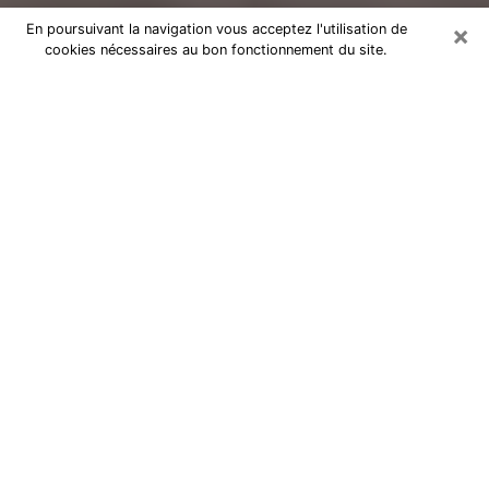
×
En poursuivant la navigation vous acceptez l'utilisation de
cookies nécessaires au bon fonctionnement du site.
Voyance Flash Médium à Bruges
De nos jours, la voyance est perçue comme une sorte
de technique grâce à laquelle vous avez la possibilité
d’avoir des informations sur les évènements qui se
sont déjà déroulés, ceux du présent, ainsi que ceux
des prochains jours d’un individu dans le but de lui
exposer les éléments cruciaux qu’il n’est pas capable
de voir. En effet, bon nombre de citoyens croient à la
voyance à cause de son importance et de l’utilité
qu’elle comporte. Toutefois, parvenir à trouver un
voyant ou une voyante ayant une bonne maitrise des
Arts divinatoires et pouvant faire de bonnes
prédictions est loin d’être aussi simple que cela parait.
Il va donc falloir vous en tenir à votre intuition lorsque
vous voulez choisir une bonne voyante afin de