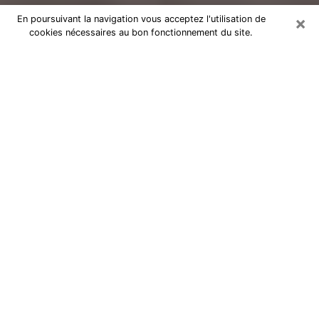
×
En poursuivant la navigation vous acceptez l'utilisation de
cookies nécessaires au bon fonctionnement du site.
Voyance Flash Médium à Crolles
De nos jours, la voyance est perçue comme une sorte
de technique grâce à laquelle vous avez la possibilité
d’avoir des informations sur les évènements qui se
sont déjà déroulés, ceux du présent, ainsi que ceux
des prochains jours d’un individu dans le but de lui
exposer les éléments cruciaux qu’il n’est pas capable
de voir. En effet, bon nombre de citoyens croient à la
voyance à cause de son importance et de l’utilité
qu’elle comporte. Toutefois, parvenir à trouver un
voyant ou une voyante ayant une bonne maitrise des
Arts divinatoires et pouvant faire de bonnes
prédictions est loin d’être aussi simple que cela parait.
Il va donc falloir vous en tenir à votre intuition lorsque
vous voulez choisir une bonne voyante afin de