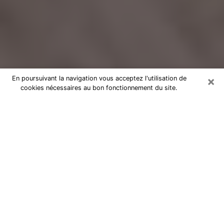
×
En poursuivant la navigation vous acceptez l'utilisation de
cookies nécessaires au bon fonctionnement du site.
Voyance Flash Médium à Brie-
Comte-Robert
De nos jours, la voyance est perçue comme une sorte
de technique grâce à laquelle vous avez la possibilité
d’avoir des informations sur les évènements qui se
sont déjà déroulés, ceux du présent, ainsi que ceux
des prochains jours d’un individu dans le but de lui
exposer les éléments cruciaux qu’il n’est pas capable
de voir. En effet, bon nombre de citoyens croient à la
voyance à cause de son importance et de l’utilité