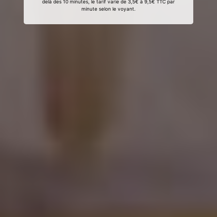
delà des 10 minutes, le tarif varie de 3,5€ à 9,5€ TTC par
minute selon le voyant.