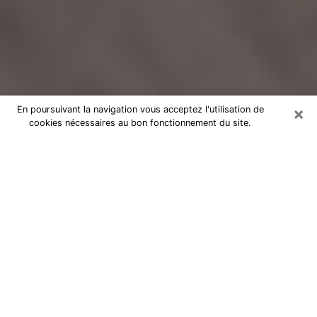
×
En poursuivant la navigation vous acceptez l'utilisation de
cookies nécessaires au bon fonctionnement du site.
Voyance Flash Médium à Neuilly-
sur-Marne
De nos jours, la voyance est perçue comme une sorte
de technique grâce à laquelle vous avez la possibilité
d’avoir des informations sur les évènements qui se
sont déjà déroulés, ceux du présent, ainsi que ceux
des prochains jours d’un individu dans le but de lui
exposer les éléments cruciaux qu’il n’est pas capable
de voir. En effet, bon nombre de citoyens croient à la
voyance à cause de son importance et de l’utilité