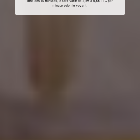
delà des 10 minutes, le tarif varie de 3,5€ à 9,5€ TTC par
minute selon le voyant.