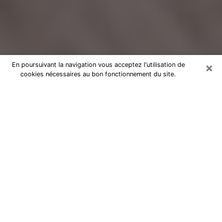
×
En poursuivant la navigation vous acceptez l'utilisation de
cookies nécessaires au bon fonctionnement du site.
Voyance Flash Médium à Noisy-le-
Sec
De nos jours, la voyance est perçue comme une sorte
de technique grâce à laquelle vous avez la possibilité
d’avoir des informations sur les évènements qui se
sont déjà déroulés, ceux du présent, ainsi que ceux
des prochains jours d’un individu dans le but de lui
exposer les éléments cruciaux qu’il n’est pas capable
de voir. En effet, bon nombre de citoyens croient à la
voyance à cause de son importance et de l’utilité
qu’elle comporte. Toutefois, parvenir à trouver un