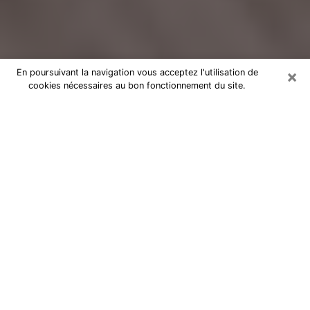
×
En poursuivant la navigation vous acceptez l'utilisation de
cookies nécessaires au bon fonctionnement du site.
Voyance Flash Médium à Saint-
Ouen
De nos jours, la voyance est perçue comme une sorte
de technique grâce à laquelle vous avez la possibilité
d’avoir des informations sur les évènements qui se
sont déjà déroulés, ceux du présent, ainsi que ceux
des prochains jours d’un individu dans le but de lui
exposer les éléments cruciaux qu’il n’est pas capable
de voir. En effet, bon nombre de citoyens croient à la
voyance à cause de son importance et de l’utilité
qu’elle comporte. Toutefois, parvenir à trouver un
voyant ou une voyante ayant une bonne maitrise des