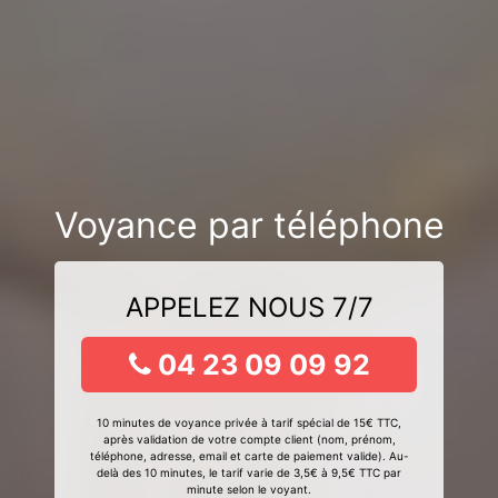
Voyance par téléphone
APPELEZ NOUS 7/7
04 23 09 09 92
10 minutes de voyance privée à tarif spécial de 15€ TTC,
après validation de votre compte client (nom, prénom,
téléphone, adresse, email et carte de paiement valide). Au-
delà des 10 minutes, le tarif varie de 3,5€ à 9,5€ TTC par
minute selon le voyant.