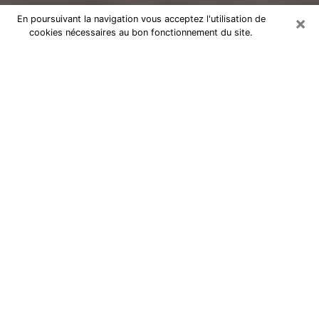
×
En poursuivant la navigation vous acceptez l'utilisation de
cookies nécessaires au bon fonctionnement du site.
Voyance Flash Médium à Fresnes
De nos jours, la voyance est perçue comme une sorte
de technique grâce à laquelle vous avez la possibilité
d’avoir des informations sur les évènements qui se
sont déjà déroulés, ceux du présent, ainsi que ceux
des prochains jours d’un individu dans le but de lui
exposer les éléments cruciaux qu’il n’est pas capable
de voir. En effet, bon nombre de citoyens croient à la
voyance à cause de son importance et de l’utilité
qu’elle comporte. Toutefois, parvenir à trouver un
voyant ou une voyante ayant une bonne maitrise des
Arts divinatoires et pouvant faire de bonnes
prédictions est loin d’être aussi simple que cela parait.
Il va donc falloir vous en tenir à votre intuition lorsque
vous voulez choisir une bonne voyante afin de