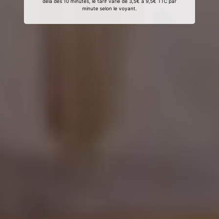
delà des 10 minutes, le tarif varie de 3,5€ à 9,5€ TTC par
minute selon le voyant.