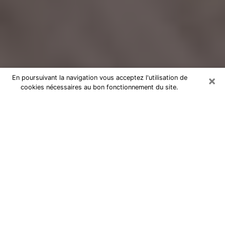
×
En poursuivant la navigation vous acceptez l'utilisation de
cookies nécessaires au bon fonctionnement du site.
Voyance Flash Médium à Jouy-en-
Josas
De nos jours, la voyance est perçue comme une sorte
de technique grâce à laquelle vous avez la possibilité
d’avoir des informations sur les évènements qui se
sont déjà déroulés, ceux du présent, ainsi que ceux
des prochains jours d’un individu dans le but de lui
exposer les éléments cruciaux qu’il n’est pas capable
de voir. En effet, bon nombre de citoyens croient à la
voyance à cause de son importance et de l’utilité