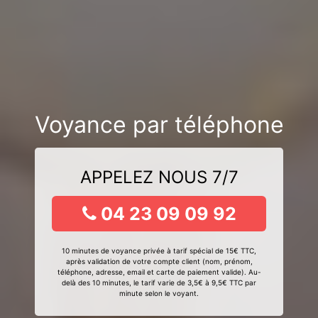
Voyance par téléphone
APPELEZ NOUS 7/7
04 23 09 09 92
10 minutes de voyance privée à tarif spécial de 15€ TTC,
après validation de votre compte client (nom, prénom,
téléphone, adresse, email et carte de paiement valide). Au-
delà des 10 minutes, le tarif varie de 3,5€ à 9,5€ TTC par
minute selon le voyant.