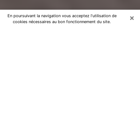
×
En poursuivant la navigation vous acceptez l'utilisation de
cookies nécessaires au bon fonctionnement du site.
Voyance Flash Médium à Soissons
De nos jours, la voyance est perçue comme une sorte
de technique grâce à laquelle vous avez la possibilité
d’avoir des informations sur les évènements qui se
sont déjà déroulés, ceux du présent, ainsi que ceux
des prochains jours d’un individu dans le but de lui
exposer les éléments cruciaux qu’il n’est pas capable
de voir. En effet, bon nombre de citoyens croient à la
voyance à cause de son importance et de l’utilité
qu’elle comporte. Toutefois, parvenir à trouver un
voyant ou une voyante ayant une bonne maitrise des
Arts divinatoires et pouvant faire de bonnes
prédictions est loin d’être aussi simple que cela parait.
Il va donc falloir vous en tenir à votre intuition lorsque