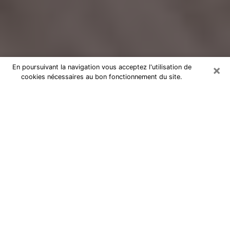
×
En poursuivant la navigation vous acceptez l'utilisation de
cookies nécessaires au bon fonctionnement du site.
Voyance Flash Médium à La
Rochelle
De nos jours, la voyance est perçue comme une sorte
de technique grâce à laquelle vous avez la possibilité
d’avoir des informations sur les évènements qui se
sont déjà déroulés, ceux du présent, ainsi que ceux
des prochains jours d’un individu dans le but de lui
exposer les éléments cruciaux qu’il n’est pas capable
de voir. En effet, bon nombre de citoyens croient à la
voyance à cause de son importance et de l’utilité
qu’elle comporte. Toutefois, parvenir à trouver un