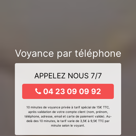
Voyance par téléphone
APPELEZ NOUS 7/7
04 23 09 09 92
10 minutes de voyance privée à tarif spécial de 15€ TTC,
après validation de votre compte client (nom, prénom,
téléphone, adresse, email et carte de paiement valide). Au-
delà des 10 minutes, le tarif varie de 3,5€ à 9,5€ TTC par
minute selon le voyant.