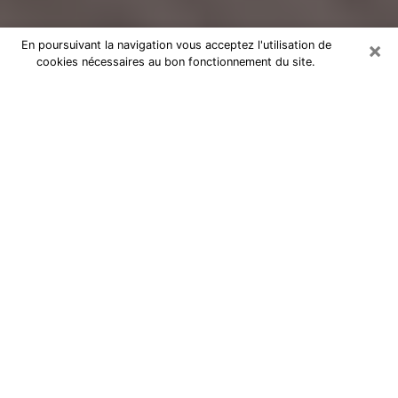
×
En poursuivant la navigation vous acceptez l'utilisation de
cookies nécessaires au bon fonctionnement du site.
Voyance Flash Médium à Besançon
De nos jours, la voyance est perçue comme une sorte
de technique grâce à laquelle vous avez la possibilité
d’avoir des informations sur les évènements qui se
sont déjà déroulés, ceux du présent, ainsi que ceux
des prochains jours d’un individu dans le but de lui
exposer les éléments cruciaux qu’il n’est pas capable
de voir. En effet, bon nombre de citoyens croient à la
voyance à cause de son importance et de l’utilité
qu’elle comporte. Toutefois, parvenir à trouver un
voyant ou une voyante ayant une bonne maitrise des
Arts divinatoires et pouvant faire de bonnes
prédictions est loin d’être aussi simple que cela parait.
Il va donc falloir vous en tenir à votre intuition lorsque