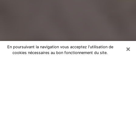
×
En poursuivant la navigation vous acceptez l'utilisation de
cookies nécessaires au bon fonctionnement du site.
Voyance Flash Médium à
Vaucresson
De nos jours, la voyance est perçue comme une sorte
de technique grâce à laquelle vous avez la possibilité
d’avoir des informations sur les évènements qui se
sont déjà déroulés, ceux du présent, ainsi que ceux
des prochains jours d’un individu dans le but de lui
exposer les éléments cruciaux qu’il n’est pas capable
de voir. En effet, bon nombre de citoyens croient à la
voyance à cause de son importance et de l’utilité