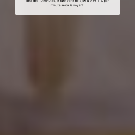
delà des 10 minutes, le tarif varie de 3,5€ à 9,5€ TTC par
minute selon le voyant.