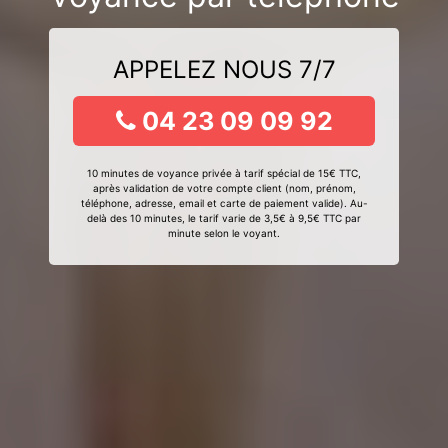
APPELEZ NOUS 7/7
04 23 09 09 92
10 minutes de voyance privée à tarif spécial de 15€ TTC,
après validation de votre compte client (nom, prénom,
téléphone, adresse, email et carte de paiement valide). Au-
delà des 10 minutes, le tarif varie de 3,5€ à 9,5€ TTC par
minute selon le voyant.