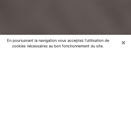
×
En poursuivant la navigation vous acceptez l'utilisation de
cookies nécessaires au bon fonctionnement du site.
Voyance Flash Médium dans l'Ille-
et-Vilaine
De nos jours, la voyance est perçue comme une sorte
de technique grâce à laquelle vous avez la possibilité
d’avoir des informations sur les évènements qui se
sont déjà déroulés, ceux du présent, ainsi que ceux
des prochains jours d’un individu dans le but de lui
exposer les éléments cruciaux qu’il n’est pas capable
de voir. En effet, bon nombre de citoyens croient à la
voyance à cause de son importance et de l’utilité
qu’elle comporte. Toutefois, parvenir à trouver un