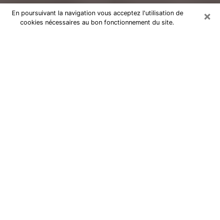
×
En poursuivant la navigation vous acceptez l'utilisation de
cookies nécessaires au bon fonctionnement du site.
Voyance Flash Médium à Dole
De nos jours, la voyance est perçue comme une sorte
de technique grâce à laquelle vous avez la possibilité
d’avoir des informations sur les évènements qui se
sont déjà déroulés, ceux du présent, ainsi que ceux
des prochains jours d’un individu dans le but de lui
exposer les éléments cruciaux qu’il n’est pas capable
de voir. En effet, bon nombre de citoyens croient à la
voyance à cause de son importance et de l’utilité
qu’elle comporte. Toutefois, parvenir à trouver un
voyant ou une voyante ayant une bonne maitrise des
Arts divinatoires et pouvant faire de bonnes
prédictions est loin d’être aussi simple que cela parait.
Il va donc falloir vous en tenir à votre intuition lorsque
vous voulez choisir une bonne voyante afin de