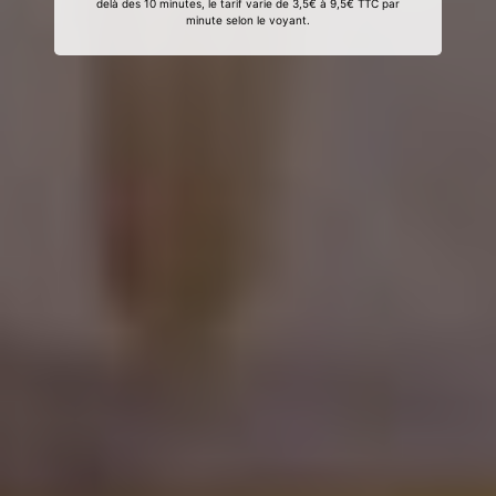
delà des 10 minutes, le tarif varie de 3,5€ à 9,5€ TTC par
minute selon le voyant.