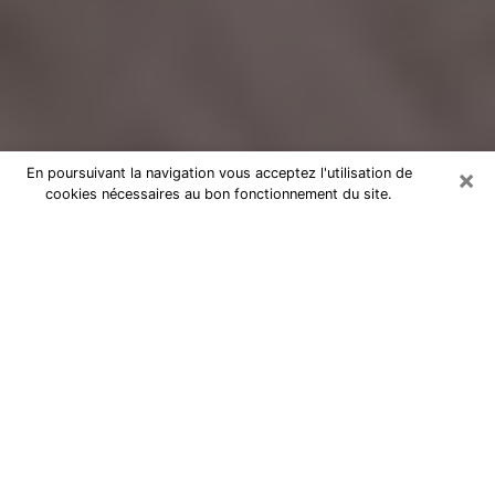
×
En poursuivant la navigation vous acceptez l'utilisation de
cookies nécessaires au bon fonctionnement du site.
Voyance Flash Médium à Saint-
Herblain
De nos jours, la voyance est perçue comme une sorte
de technique grâce à laquelle vous avez la possibilité
d’avoir des informations sur les évènements qui se
sont déjà déroulés, ceux du présent, ainsi que ceux
des prochains jours d’un individu dans le but de lui
exposer les éléments cruciaux qu’il n’est pas capable
de voir. En effet, bon nombre de citoyens croient à la
voyance à cause de son importance et de l’utilité