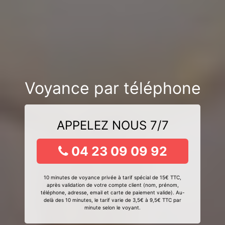
Voyance par téléphone
APPELEZ NOUS 7/7
04 23 09 09 92
10 minutes de voyance privée à tarif spécial de 15€ TTC,
après validation de votre compte client (nom, prénom,
téléphone, adresse, email et carte de paiement valide). Au-
delà des 10 minutes, le tarif varie de 3,5€ à 9,5€ TTC par
minute selon le voyant.