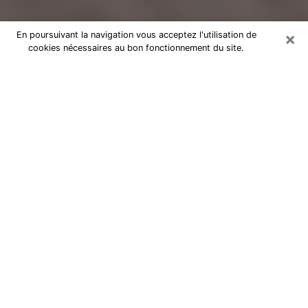
×
En poursuivant la navigation vous acceptez l'utilisation de
cookies nécessaires au bon fonctionnement du site.
Voyance Flash Médium à Mayenne
De nos jours, la voyance est perçue comme une sorte
de technique grâce à laquelle vous avez la possibilité
d’avoir des informations sur les évènements qui se
sont déjà déroulés, ceux du présent, ainsi que ceux
des prochains jours d’un individu dans le but de lui
exposer les éléments cruciaux qu’il n’est pas capable
de voir. En effet, bon nombre de citoyens croient à la
voyance à cause de son importance et de l’utilité
qu’elle comporte. Toutefois, parvenir à trouver un
voyant ou une voyante ayant une bonne maitrise des
Arts divinatoires et pouvant faire de bonnes
prédictions est loin d’être aussi simple que cela parait.
Il va donc falloir vous en tenir à votre intuition lorsque