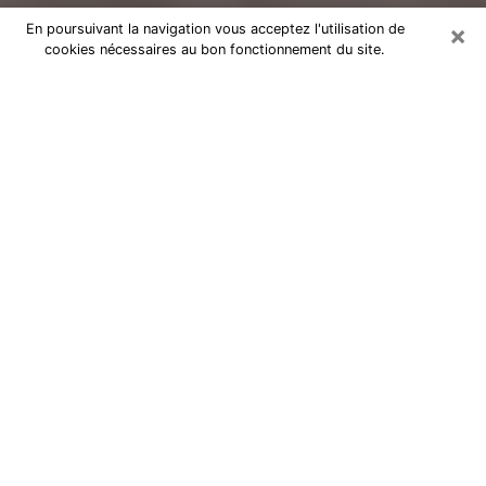
×
En poursuivant la navigation vous acceptez l'utilisation de
cookies nécessaires au bon fonctionnement du site.
Voyance Flash Médium à Avignon
De nos jours, la voyance est perçue comme une sorte
de technique grâce à laquelle vous avez la possibilité
d’avoir des informations sur les évènements qui se
sont déjà déroulés, ceux du présent, ainsi que ceux
des prochains jours d’un individu dans le but de lui
exposer les éléments cruciaux qu’il n’est pas capable
de voir. En effet, bon nombre de citoyens croient à la
voyance à cause de son importance et de l’utilité
qu’elle comporte. Toutefois, parvenir à trouver un
voyant ou une voyante ayant une bonne maitrise des
Arts divinatoires et pouvant faire de bonnes
prédictions est loin d’être aussi simple que cela parait.
Il va donc falloir vous en tenir à votre intuition lorsque
vous voulez choisir une bonne voyante afin de