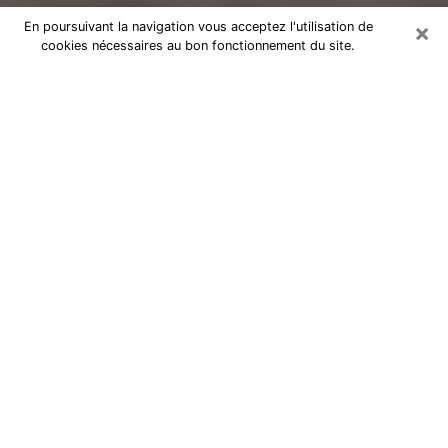
×
En poursuivant la navigation vous acceptez l'utilisation de
cookies nécessaires au bon fonctionnement du site.
Voyance Flash Médium à Joigny
De nos jours, la voyance est perçue comme une sorte
de technique grâce à laquelle vous avez la possibilité
d’avoir des informations sur les évènements qui se
sont déjà déroulés, ceux du présent, ainsi que ceux
des prochains jours d’un individu dans le but de lui
exposer les éléments cruciaux qu’il n’est pas capable
de voir. En effet, bon nombre de citoyens croient à la
voyance à cause de son importance et de l’utilité
qu’elle comporte. Toutefois, parvenir à trouver un
voyant ou une voyante ayant une bonne maitrise des
Arts divinatoires et pouvant faire de bonnes
prédictions est loin d’être aussi simple que cela parait.
Il va donc falloir vous en tenir à votre intuition lorsque
vous voulez choisir une bonne voyante afin de